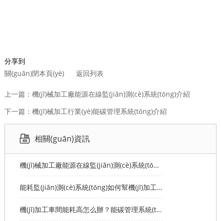
分享到
關(guān)閉本頁(yè)
返回列表
上一篇：機(jī)械加工廠能源在線監(jiān)測(cè)系統(tǒng)介紹
下一篇：機(jī)械加工行業(yè)能碳管理系統(tǒng)介紹
相關(guān)資訊
機(jī)械加工廠能源在線監(jiān)測(cè)系統(tǒng)介紹
能耗監(jiān)測(cè)系統(tǒng)如何幫機(jī)加工廠實(shí)現(xiàn)能耗精準(zhǔn)分?jǐn)偅?/a>
機(jī)加工車間能耗高怎么辦？能碳管理系統(tǒng)幫您節(jié)能